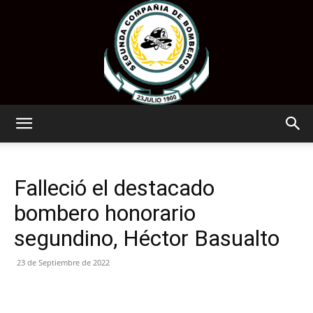
www.segundatemuco.cl
Falleció el destacado
bombero honorario
segundino, Héctor Basualto
23 de Septiembre de 2022