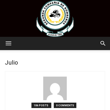
www.segundatemuco.cl
Julio
106 POSTS
0 COMMENTS