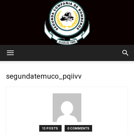
www.segundatemuco.cl
segundatemuco_pqiivv
13 POSTS
0 COMMENTS