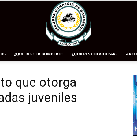
OS
¿QUIERES SER BOMBERO?
¿QUIERES COLABORAR?
ARCH
www.segundatemuco.cl
to que otorga
adas juveniles