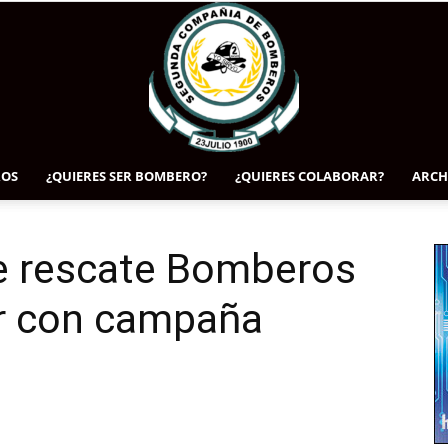
OS
¿QUIERES SER BOMBERO?
¿QUIERES COLABORAR?
ARCH
www.segundatemuco.cl
e rescate Bomberos
ar con campaña